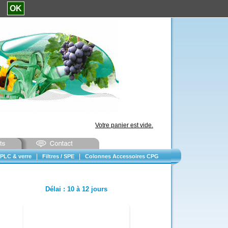
e.
OK
Votre panier est vide.
|
|
PLC & verre
Filtres / SPE
Colonnes Accessoires CPG
Délai
:
10 à 12 jours