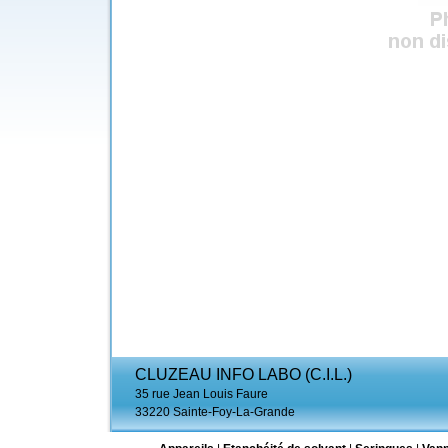
CLUZEAU INFO LABO (C.I.L.)
35 rue Jean Louis Faure
33220 Sainte-Foy-La-Grande