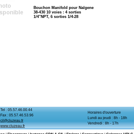
Bouchon Manifold pour Nalgene
38-430 10 voies : 4 sorties
1/4"NPT, 6 sorties 1/4-28
Tel : 05.57.46.00.44
Horaires d'ouverture
Fax : 05.57.46.53.96
Lundi au jeudi : 8h - 18h
cil@cluzeau.fr
Vendredi : 8h - 17h
www.cluzeau.fr