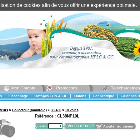
tilisation de cookies afin de vous offrir une expérience optimal
Identification client
||
Mon compte
|
|
|
|
|
s
Flaconnage
Isotopes CDN & CIL
Etalons
Connectique
Colonnes H
teurs
»
Collecteur (manifold)
»
38-430
»
10 voies
Référence :
CL38NP10L
Vendu à l'unité
Quantité