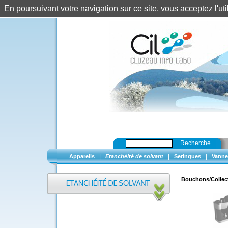
En poursuivant votre navigation sur ce site, vous acceptez l'u
Recherche
|
|
|
Appareils
Etanchéité de solvant
Seringues
Vanne
Bouchons/Collec