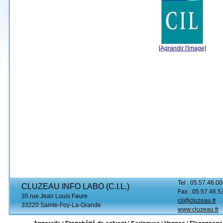
[Agrandir l'image]
Tel : 05.57.46.00
CLUZEAU INFO LABO (C.I.L.)
Fax : 05.57.46.5
35 rue Jean Louis Faure
cil@cluzeau.fr
33220 Sainte-Foy-La-Grande
www.cluzeau.fr