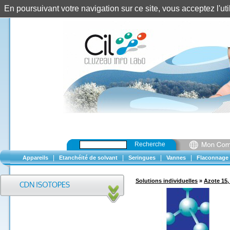
En poursuivant votre navigation sur ce site, vous acceptez l'u
Recherche
|
|
|
|
Appareils
Etanchéité de solvant
Seringues
Vannes
Flaconnage
Solutions individuelles
»
Azote 15,