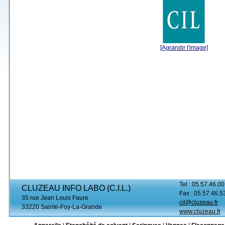
[Agrandir l'image]
Tel : 05.57.46.00
CLUZEAU INFO LABO (C.I.L.)
Fax : 05.57.46.5
35 rue Jean Louis Faure
cil@cluzeau.fr
33220 Sainte-Foy-La-Grande
www.cluzeau.fr