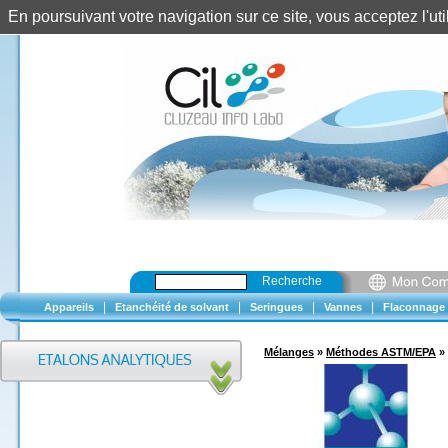
En poursuivant votre navigation sur ce site, vous acceptez l'u
Recherche
|
|
|
|
Appareils
Etanchéité de solvant
Seringues
Vannes
Flaconnage
Mélanges
»
Méthodes ASTM/EPA
»