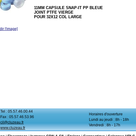
11MM CAPSULE SNAP-IT PP BLEUE
JOINT PTFE VIERGE
POUR 32X12 COL LARGE
ir l'image]
Tel : 05.57.46.00.44
Horaires d'ouverture
Fax : 05.57.46.53.96
Lundi au jeudi : 8h - 18h
cil@cluzeau.fr
Vendredi : 8h - 17h
www.cluzeau.fr