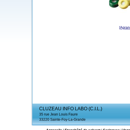
[Agrand
CLUZEAU INFO LABO (C.I.L.)
35 rue Jean Louis Faure
33220 Sainte-Foy-La-Grande