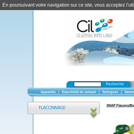
En poursuivant votre navigation sur ce site, vous acceptez l'u
Recherche
|
|
|
Appareils
Etanchéité de solvant
Seringues
Vanne
SNAP Flacons/B