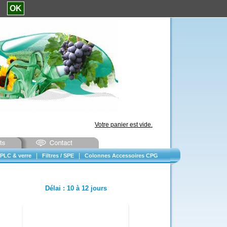
e.
OK
Votre panier est vide.
|
|
PLC & verre
Filtres / SPE
Colonnes Accessoires CPG
Délai
:
10 à 12 jours