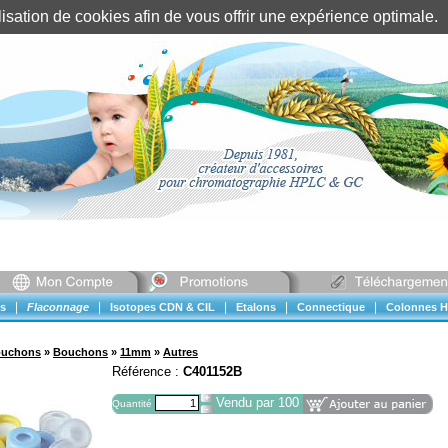
tilisation de cookies afin de vous offrir une expérience optimal
Identification client
||
Mon compte
|
|
|
|
|
s
Flaconnage
Isotopes CDN & CIL
Etalons
Connectique
Colonnes H
ouchons
»
Bouchons
»
11mm
»
Autres
Référence :
C401152B
Vendu par 100
Quantité