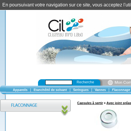
En poursuivant votre navigation sur ce site, vous acceptez l'u
Recherche
|
|
|
|
Appareils
Etanchéité de solvant
Seringues
Vannes
Flaconnage
Capsules à sertir
»
Avec joint préa