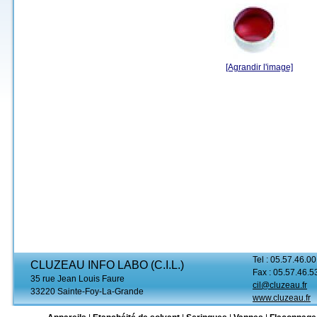
[Agrandir l'image]
Tel : 05.57.46.00
CLUZEAU INFO LABO (C.I.L.)
Fax : 05.57.46.5
35 rue Jean Louis Faure
cil@cluzeau.fr
33220 Sainte-Foy-La-Grande
www.cluzeau.fr