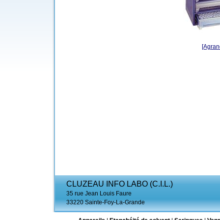
[Agrand
CLUZEAU INFO LABO (C.I.L.)
35 rue Jean Louis Faure
33220 Sainte-Foy-La-Grande