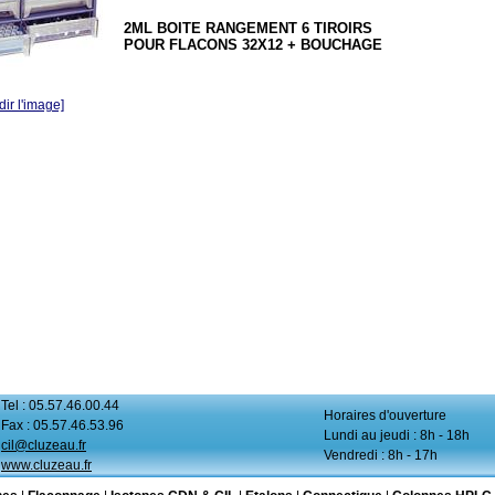
2ML BOITE RANGEMENT 6 TIROIRS
POUR FLACONS 32X12 + BOUCHAGE
ir l'image]
Tel : 05.57.46.00.44
Horaires d'ouverture
Fax : 05.57.46.53.96
Lundi au jeudi : 8h - 18h
cil@cluzeau.fr
Vendredi : 8h - 17h
www.cluzeau.fr