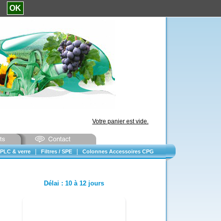
e.
OK
Votre panier est vide.
|
|
PLC & verre
Filtres / SPE
Colonnes Accessoires CPG
Délai
:
10 à 12 jours