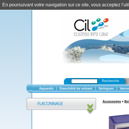
En poursuivant votre navigation sur ce site, vous acceptez l'u
Recherche
|
|
|
Appareils
Etanchéité de solvant
Seringues
Vanne
Accessoires
»
Bo