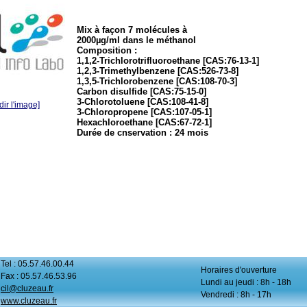
Mix à façon 7 molécules à
2000µg/ml dans le méthanol
Composition :
1,1,2-Trichlorotrifluoroethane [CAS:76-13-1]
1,2,3-Trimethylbenzene [CAS:526-73-8]
1,3,5-Trichlorobenzene [CAS:108-70-3]
Carbon disulfide [CAS:75-15-0]
3-Chlorotoluene [CAS:108-41-8]
ir l'image]
3-Chloropropene [CAS:107-05-1]
Hexachloroethane [CAS:67-72-1]
Durée de cnservation : 24 mois
Tel : 05.57.46.00.44
Horaires d'ouverture
Fax : 05.57.46.53.96
Lundi au jeudi : 8h - 18h
cil@cluzeau.fr
Vendredi : 8h - 17h
www.cluzeau.fr