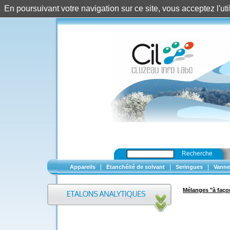
= 101 ng/µl destiné au secteur Etalons">
= 101 ng/µl destiné au secteur
En poursuivant votre navigation sur ce site, vous acceptez l'u
Recherche
|
|
|
Appareils
Etanchéité de solvant
Seringues
Vanne
Mélanges "à faço