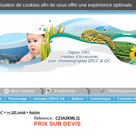
 Etalons">
tilisation de cookies afin de vous offrir une expérience optimal
Identification client
||
Mon compte
|
|
|
|
|
s
Flaconnage
Isotopes CDN & CIL
Etalons
Connectique
Colonnes H
n"
»
>= 101 ng/µl
»
Autres
Référence :
C23A2KML11
PRIX SUR DEVIS