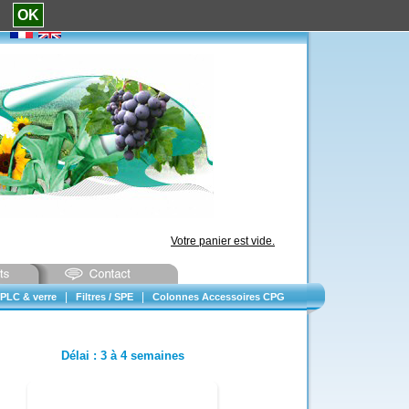
e.
OK
Votre panier est vide.
|
|
PLC & verre
Filtres / SPE
Colonnes Accessoires CPG
Délai
:
3 à 4 semaines