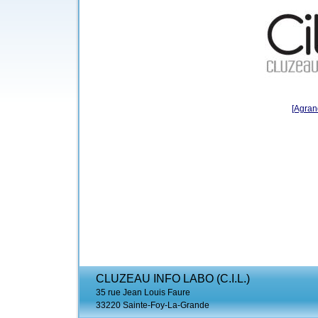
[Agrand
CLUZEAU INFO LABO (C.I.L.)
35 rue Jean Louis Faure
33220 Sainte-Foy-La-Grande