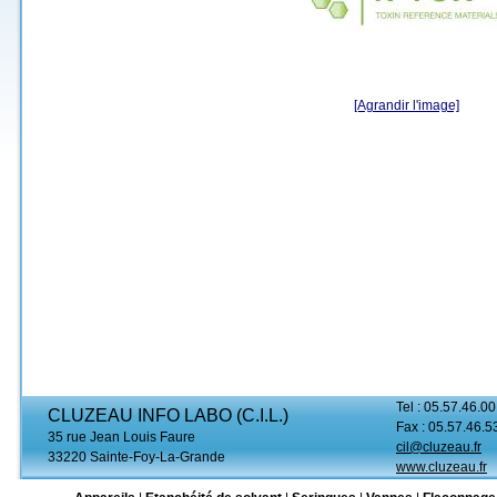
[Agrandir l'image]
Tel : 05.57.46.00
CLUZEAU INFO LABO (C.I.L.)
Fax : 05.57.46.5
35 rue Jean Louis Faure
cil@cluzeau.fr
33220 Sainte-Foy-La-Grande
www.cluzeau.fr