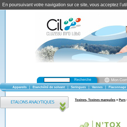
En poursuivant votre navigation sur ce site, vous acceptez l'u
Recherche
|
|
|
|
Appareils
Etanchéité de solvant
Seringues
Vannes
Flaconnage
Toxines, Toxines marquées
»
Purs