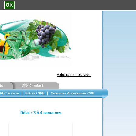
e.
OK
Votre panier est vide.
|
|
PLC & verre
Filtres / SPE
Colonnes Accessoires CPG
Délai
:
3 à 4 semaines