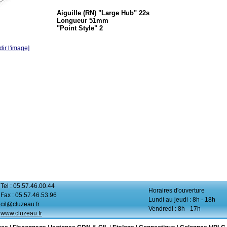
Aiguille (RN) "Large Hub" 22s
Longueur 51mm
"Point Style" 2
ir l'image]
Tel : 05.57.46.00.44
Horaires d'ouverture
Fax : 05.57.46.53.96
Lundi au jeudi : 8h - 18h
cil@cluzeau.fr
Vendredi : 8h - 17h
www.cluzeau.fr