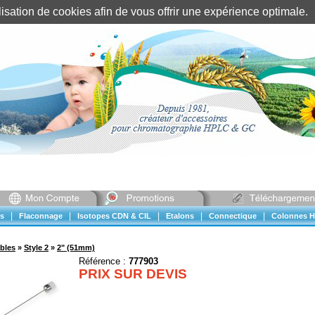
tilisation de cookies afin de vous offrir une expérience optimal
Identification client
||
Mon compte
|
|
|
|
|
s
Flaconnage
Isotopes CDN & CIL
Etalons
Connectique
Colonnes H
bles
»
Style 2
»
2" (51mm)
Référence :
777903
PRIX SUR DEVIS