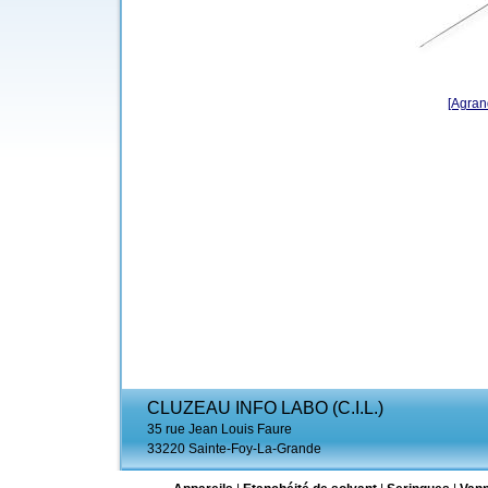
[Agrand
CLUZEAU INFO LABO (C.I.L.)
35 rue Jean Louis Faure
33220 Sainte-Foy-La-Grande