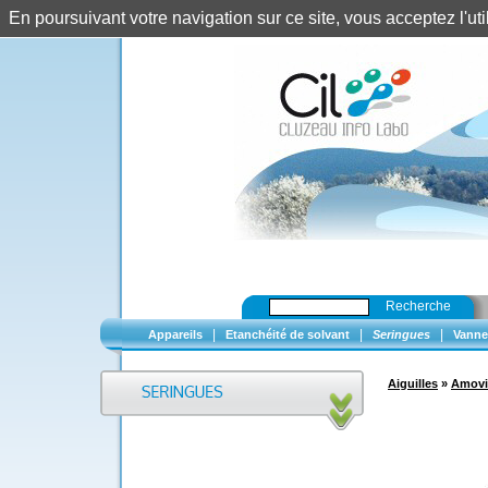
En poursuivant votre navigation sur ce site, vous acceptez l'u
Recherche
|
|
|
Appareils
Etanchéité de solvant
Seringues
Vanne
Aiguilles
»
Amovi