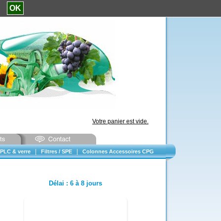
e.
OK
Votre panier est vide.
|
|
PLC & verre
Filtres / SPE
Colonnes Accessoires CPG
Délai
:
6 à 8 jours