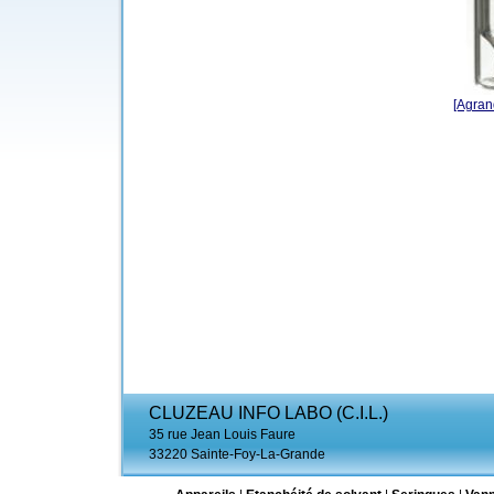
[Agrand
CLUZEAU INFO LABO (C.I.L.)
35 rue Jean Louis Faure
33220 Sainte-Foy-La-Grande