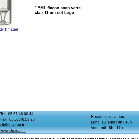
1.5ML flacon snap verre
clair 11mm col large
ir l'image]
Tel : 05.57.46.00.44
Horaires d'ouverture
Fax : 05.57.46.53.96
Lundi au jeudi : 8h - 18h
cil@cluzeau.fr
Vendredi : 8h - 17h
www.cluzeau.fr