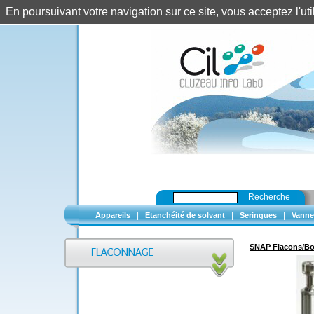
En poursuivant votre navigation sur ce site, vous acceptez l'u
Recherche
|
|
|
Appareils
Etanchéité de solvant
Seringues
Vanne
SNAP Flacons/B