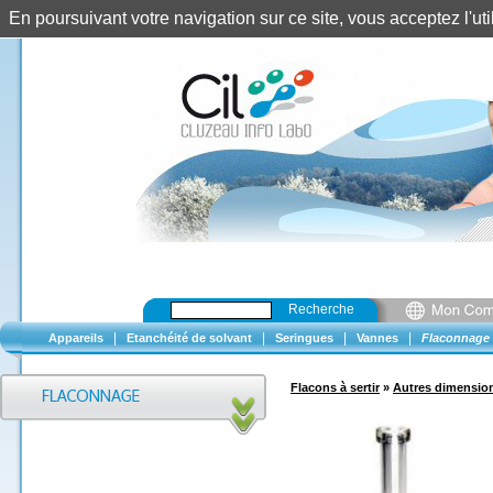
En poursuivant votre navigation sur ce site, vous acceptez l'u
Recherche
|
|
|
|
Appareils
Etanchéité de solvant
Seringues
Vannes
Flaconnage
Flacons à sertir
»
Autres dimensio