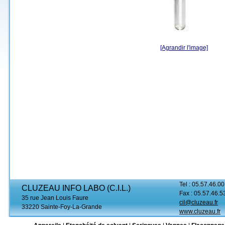
[Agrandir l'image]
Tel : 05.57.46.00
CLUZEAU INFO LABO (C.I.L.)
Fax : 05.57.46.5
35 rue Jean Louis Faure
cil@cluzeau.fr
33220 Sainte-Foy-La-Grande
www.cluzeau.fr