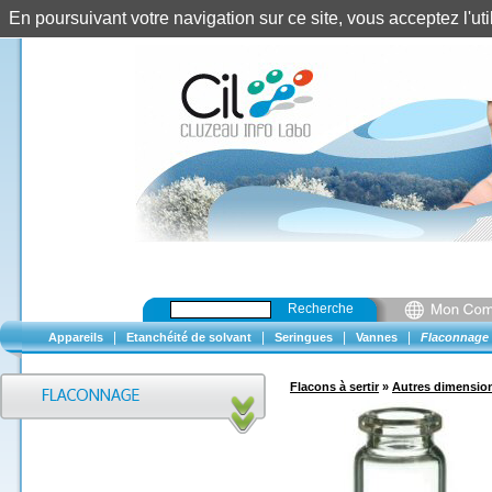
En poursuivant votre navigation sur ce site, vous acceptez l'u
Recherche
|
|
|
|
Appareils
Etanchéité de solvant
Seringues
Vannes
Flaconnage
Flacons à sertir
»
Autres dimensio