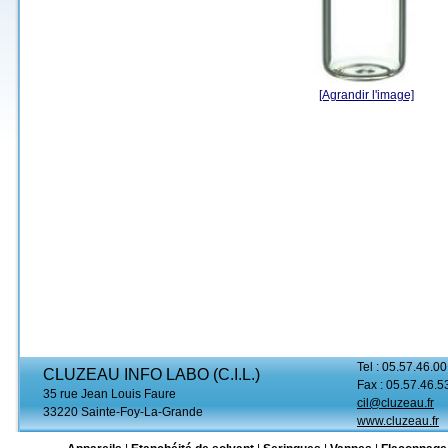
[Agrandir l'image]
Tel : 05.57.46.00
CLUZEAU INFO LABO (C.I.L.)
Fax : 05.57.46.5
35 rue Jean Louis Faure
cil@cluzeau.fr
33220 Sainte-Foy-La-Grande
www.cluzeau.fr