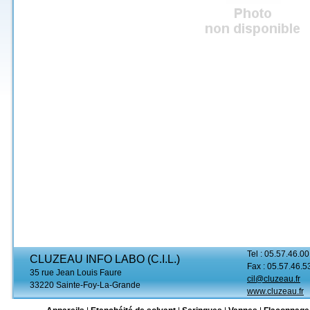
Tel : 05.57.46.00
CLUZEAU INFO LABO (C.I.L.)
Fax : 05.57.46.5
35 rue Jean Louis Faure
cil@cluzeau.fr
33220 Sainte-Foy-La-Grande
www.cluzeau.fr