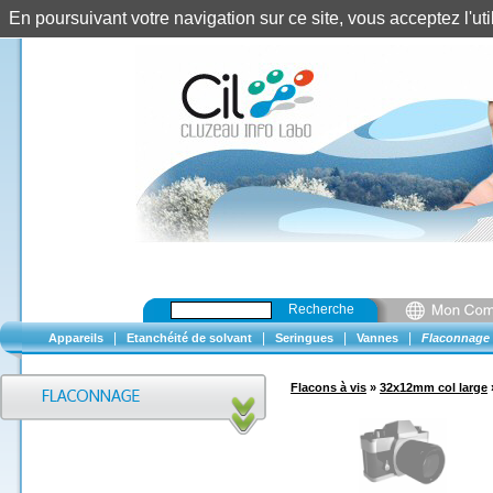
En poursuivant votre navigation sur ce site, vous acceptez l'u
Recherche
|
|
|
|
Appareils
Etanchéité de solvant
Seringues
Vannes
Flaconnage
Flacons à vis
»
32x12mm col large