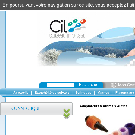
En poursuivant votre navigation sur ce site, vous acceptez l'u
Recherche
|
|
|
|
Appareils
Etanchéité de solvant
Seringues
Vannes
Flaconnage
Adaptateurs
»
Autres
»
Autres