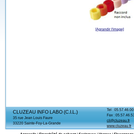
[Agrandir l'image]
Tel : 05.57.46.00
CLUZEAU INFO LABO (C.I.L.)
Fax : 05.57.46.5
35 rue Jean Louis Faure
cil@cluzeau.fr
33220 Sainte-Foy-La-Grande
www.cluzeau.fr