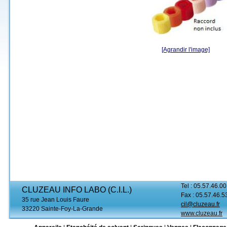
[Agrandir l'image]
Tel : 05.57.46.00
CLUZEAU INFO LABO (C.I.L.)
Fax : 05.57.46.5
35 rue Jean Louis Faure
cil@cluzeau.fr
33220 Sainte-Foy-La-Grande
www.cluzeau.fr