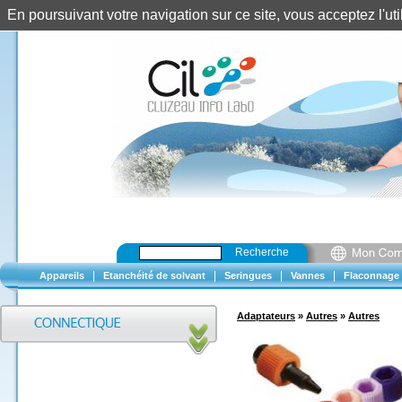
En poursuivant votre navigation sur ce site, vous acceptez l'u
Recherche
|
|
|
|
Appareils
Etanchéité de solvant
Seringues
Vannes
Flaconnage
Adaptateurs
»
Autres
»
Autres