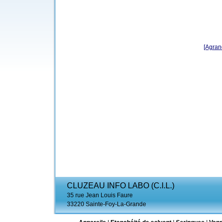
[Agrand
CLUZEAU INFO LABO (C.I.L.)
35 rue Jean Louis Faure
33220 Sainte-Foy-La-Grande