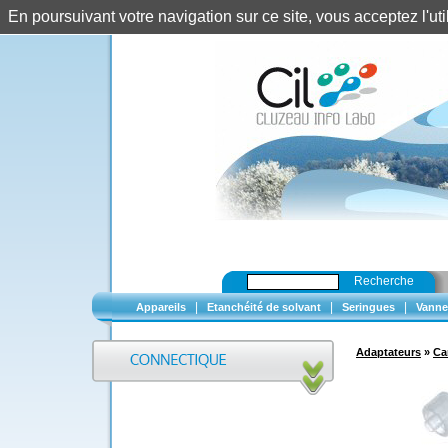
En poursuivant votre navigation sur ce site, vous acceptez l'u
Recherche
|
|
|
Appareils
Etanchéité de solvant
Seringues
Vanne
Adaptateurs
»
Ca