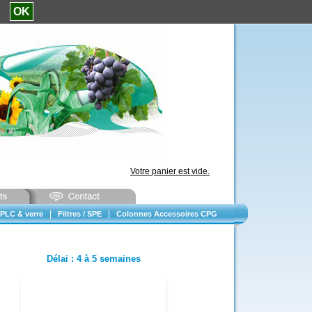
e.
OK
Votre panier est vide.
|
|
PLC & verre
Filtres / SPE
Colonnes Accessoires CPG
Délai
:
4 à 5 semaines