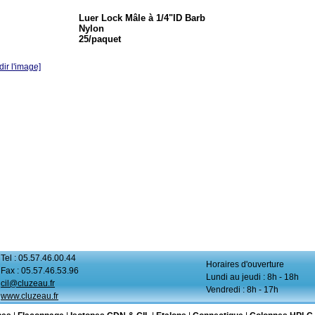
Luer Lock Mâle à 1/4"ID Barb
Nylon
25/paquet
ir l'image]
Tel : 05.57.46.00.44
Horaires d'ouverture
Fax : 05.57.46.53.96
Lundi au jeudi : 8h - 18h
cil@cluzeau.fr
Vendredi : 8h - 17h
www.cluzeau.fr