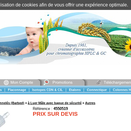
tilisation de cookies afin de vous offrir une expérience optimal
Identification client
||
Mon compte
|
|
|
|
|
s
Flaconnage
Isotopes CDN & CIL
Etalons
Connectique
Colonnes H
nnelés (Barbed)
»
à Luer Mâle avec bague de sécurité
»
Autres
Référence :
4550519
PRIX SUR DEVIS