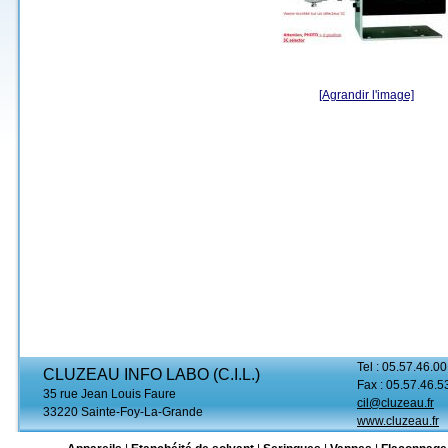
[Agrandir l'image]
Tel : 05.57.46.00
CLUZEAU INFO LABO (C.I.L.)
Fax : 05.57.46.5
35 rue Jean Louis Faure
cil@cluzeau.fr
33220 Sainte-Foy-La-Grande
www.cluzeau.fr