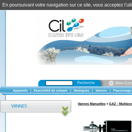
En poursuivant votre navigation sur ce site, vous acceptez l'u
Recherche
|
|
|
|
Appareils
Etanchéité de solvant
Seringues
Vannes
Flaconnage
Vannes Manuelles
»
GAZ - Multipos