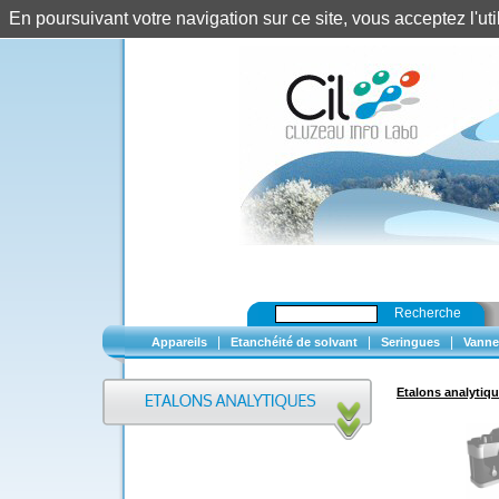
En poursuivant votre navigation sur ce site, vous acceptez l'u
Recherche
|
|
|
Appareils
Etanchéité de solvant
Seringues
Vanne
Etalons analytiq