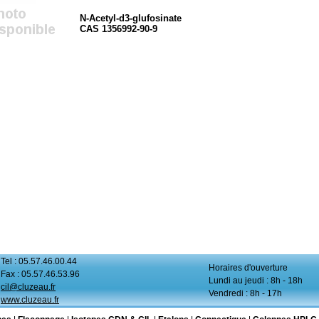
N-Acetyl-d3-glufosinate
CAS 1356992-90-9
Tel : 05.57.46.00.44
Horaires d'ouverture
Fax : 05.57.46.53.96
Lundi au jeudi : 8h - 18h
cil@cluzeau.fr
Vendredi : 8h - 17h
www.cluzeau.fr