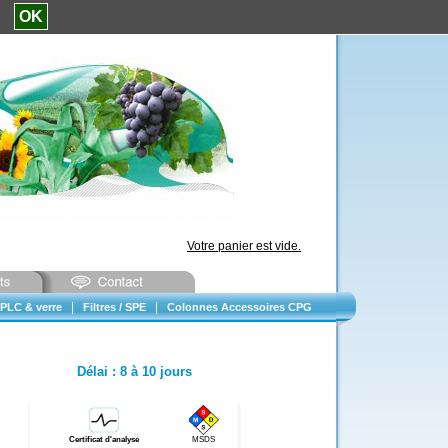
e.
OK
Votre panier est vide.
|
|
PLC & verre
Filtres / SPE
Colonnes Accessoires CPG
Délai
:
8 à 10 jours
Certificat d'analyse
MSDS