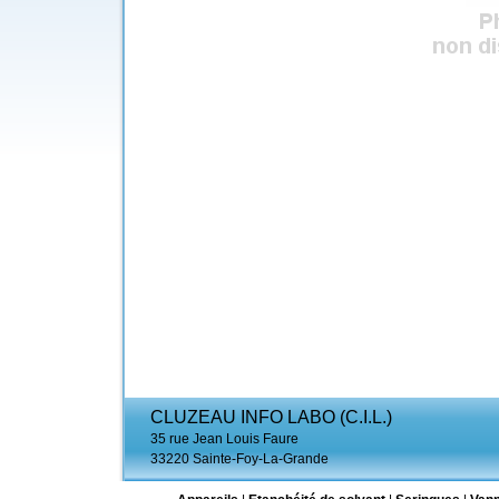
CLUZEAU INFO LABO (C.I.L.)
35 rue Jean Louis Faure
33220 Sainte-Foy-La-Grande