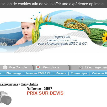
tilisation de cookies afin de vous offrir une expérience optimal
Identification client
||
Mon compte
|
|
|
|
|
s
Flaconnage
Isotopes CDN & CIL
Etalons
Connectique
Colonnes H
ues organiques
»
Purs
»
Autres
Référence :
05567
PRIX SUR DEVIS