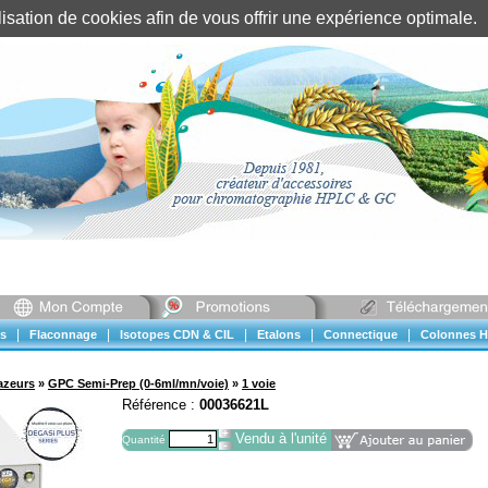
tilisation de cookies afin de vous offrir une expérience optimal
Identification client
||
Mon compte
|
|
|
|
|
s
Flaconnage
Isotopes CDN & CIL
Etalons
Connectique
Colonnes H
azeurs
»
GPC Semi-Prep (0-6ml/mn/voie)
»
1 voie
Référence :
00036621L
Vendu à l'unité
Quantité