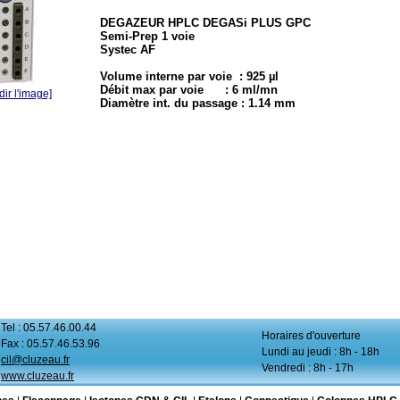
DEGAZEUR HPLC DEGASi PLUS GPC
Semi-Prep 1 voie
Systec AF
Volume interne par voie : 925 µl
Débit max par voie : 6 ml/mn
ir l'image]
Diamètre int. du passage : 1.14 mm
Tel : 05.57.46.00.44
Horaires d'ouverture
Fax : 05.57.46.53.96
Lundi au jeudi : 8h - 18h
cil@cluzeau.fr
Vendredi : 8h - 17h
www.cluzeau.fr