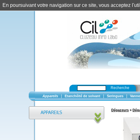
En poursuivant votre navigation sur ce site, vous acceptez l'u
Recherche
|
|
|
Appareils
Etanchéité de solvant
Seringues
Vanne
Dégazeurs
»
Dég