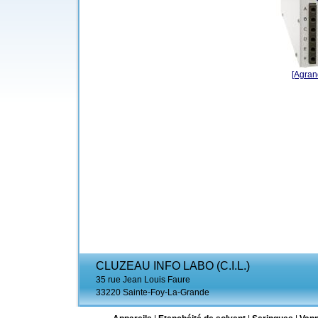
[Agrand
CLUZEAU INFO LABO (C.I.L.)
35 rue Jean Louis Faure
33220 Sainte-Foy-La-Grande