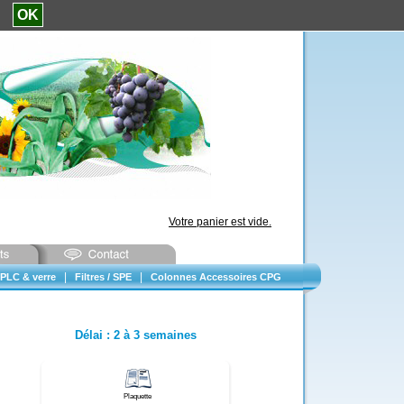
e.
OK
Votre panier est vide.
|
|
PLC & verre
Filtres / SPE
Colonnes Accessoires CPG
Délai
:
2 à 3 semaines
Plaquette