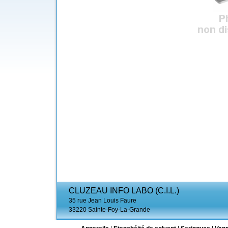
CLUZEAU INFO LABO (C.I.L.)
35 rue Jean Louis Faure
33220 Sainte-Foy-La-Grande