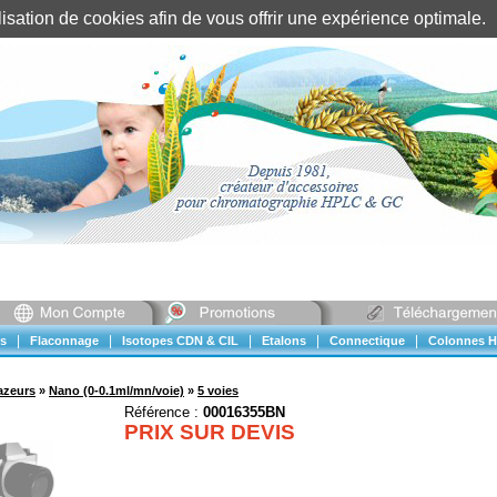
tilisation de cookies afin de vous offrir une expérience optimal
Identification client
||
Mon compte
|
|
|
|
|
s
Flaconnage
Isotopes CDN & CIL
Etalons
Connectique
Colonnes H
azeurs
»
Nano (0-0.1ml/mn/voie)
»
5 voies
Référence :
00016355BN
PRIX SUR DEVIS