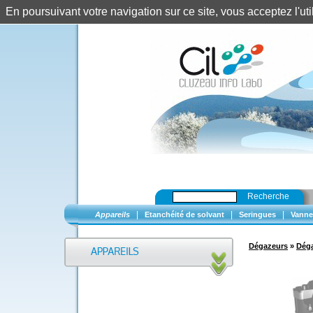
En poursuivant votre navigation sur ce site, vous acceptez l'u
Recherche
|
|
|
Appareils
Etanchéité de solvant
Seringues
Vanne
Dégazeurs
»
Dég