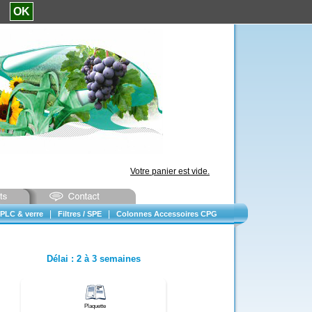
e.
OK
Votre panier est vide.
|
|
PLC & verre
Filtres / SPE
Colonnes Accessoires CPG
Délai
:
2 à 3 semaines
Plaquette