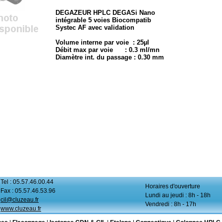
DEGAZEUR HPLC DEGASi Nano
intégrable 5 voies Biocompatib
Systec AF avec validation
Volume interne par voie : 25µl
Débit max par voie : 0.3 ml/mn
Diamètre int. du passage : 0.30 mm
Tel : 05.57.46.00.44
Horaires d'ouverture
Fax : 05.57.46.53.96
Lundi au jeudi : 8h - 18h
cil@cluzeau.fr
Vendredi : 8h - 17h
www.cluzeau.fr