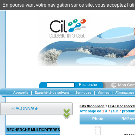
En poursuivant votre navigation sur ce site, vous acceptez l'u
Recherche
|
|
|
|
Appareils
Etanchéité de solvant
Seringues
Vannes
Flaconnage
Kits flaconnage
»
EPA/Headspace
Affichage de
1
à
7
(sur
7
produit
Photo
Référe
RECHERCHE MULTICRITERES