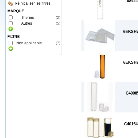
08424
Réinitialiser les filtres.
MARQUE
Thermo
(
2
)
Autres
(
5
)
6EKSH
FILTRE
Non applicable
(
7
)
6EKSH
C4008
C40154