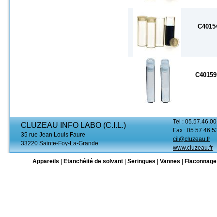
C4015
C40159
Tel : 05.57.46.00
CLUZEAU INFO LABO (C.I.L.)
Fax : 05.57.46.5
35 rue Jean Louis Faure
cil@cluzeau.fr
33220 Sainte-Foy-La-Grande
www.cluzeau.fr
Appareils
|
Etanchéité de solvant
|
Seringues
|
Vannes
|
Flaconnage