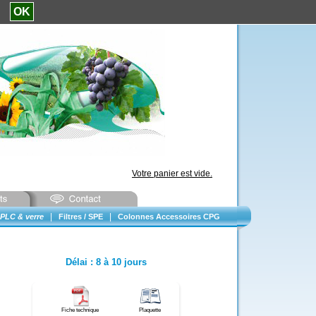
e.
OK
Votre panier est vide.
|
|
PLC & verre
Filtres / SPE
Colonnes Accessoires CPG
Délai
:
8 à 10 jours
Fiche technique
Plaquette