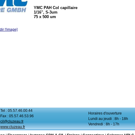
YMC PAH Col capillaire
1/16", S-3um
75 x 500 um
ir l'image]
Tel : 05.57.46.00.44
Horaires d'ouverture
Fax : 05.57.46.53.96
Lundi au jeudi : 8h - 18h
cil@cluzeau.fr
Vendredi : 8h - 17h
www.cluzeau.fr