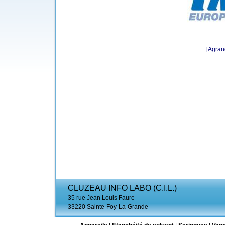
[Agrand
CLUZEAU INFO LABO (C.I.L.)
35 rue Jean Louis Faure
33220 Sainte-Foy-La-Grande