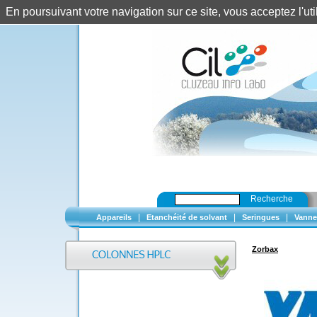
En poursuivant votre navigation sur ce site, vous acceptez l'u
Recherche
|
|
|
Appareils
Etanchéité de solvant
Seringues
Vanne
Zorbax