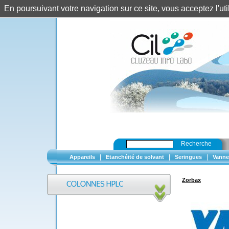
En poursuivant votre navigation sur ce site, vous acceptez l'u
Recherche
|
|
|
Appareils
Etanchéité de solvant
Seringues
Vanne
Zorbax