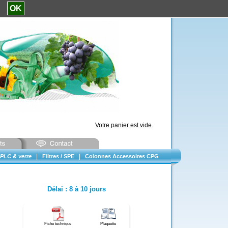
e.
OK
Votre panier est vide.
|
|
PLC & verre
Filtres / SPE
Colonnes Accessoires CPG
Délai
:
8 à 10 jours
Fiche technique
Plaquette