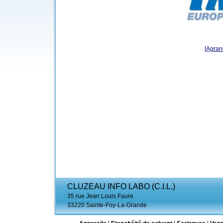
[Agrand
CLUZEAU INFO LABO (C.I.L.)
35 rue Jean Louis Faure
33220 Sainte-Foy-La-Grande