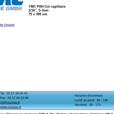
YMC PAH Col capillaire
1/16", S-3um
75 x 300 um
ir l'image]
Tel : 05.57.46.00.44
Horaires d'ouverture
Fax : 05.57.46.53.96
Lundi au jeudi : 8h - 18h
cil@cluzeau.fr
Vendredi : 8h - 17h
www.cluzeau.fr