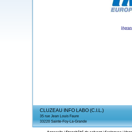
[Agrand
CLUZEAU INFO LABO (C.I.L.)
35 rue Jean Louis Faure
33220 Sainte-Foy-La-Grande