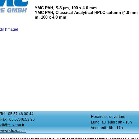
YMC PAH, S-3 µm, 100 x 4.0 mm
YMC PAH, Classical Analytical HPLC column (4.0 mm I
m, 100 x 4.0 mm
ir l'image]
Tel : 05.57.46.00.44
Horaires d'ouverture
Fax : 05.57.46.53.96
Lundi au jeudi : 8h - 18h
cil@cluzeau.fr
Vendredi : 8h - 17h
www.cluzeau.fr