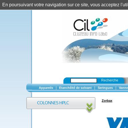
En poursuivant votre navigation sur ce site, vous acceptez l'u
Recherche
|
|
|
Appareils
Etanchéité de solvant
Seringues
Vanne
Zorbax