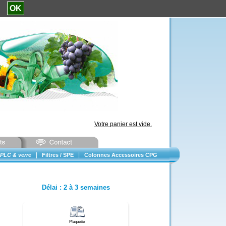
e.
OK
Votre panier est vide.
|
|
PLC & verre
Filtres / SPE
Colonnes Accessoires CPG
Délai
:
2 à 3 semaines
Plaquette