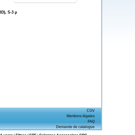
D), S-3 µ
CGV
Mentions légales
FAQ
Demande de catalogue