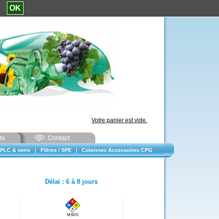
e.
OK
Votre panier est vide.
|
|
PLC & verre
Filtres / SPE
Colonnes Accessoires CPG
Délai
:
6 à 8 jours
MSDS