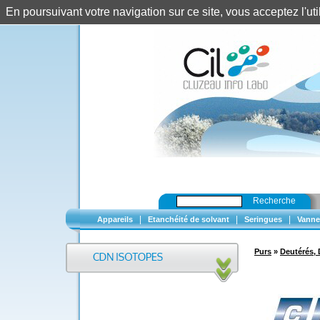
En poursuivant votre navigation sur ce site, vous acceptez l'u
Recherche
|
|
|
Appareils
Etanchéité de solvant
Seringues
Vanne
Purs
»
Deutérés, 