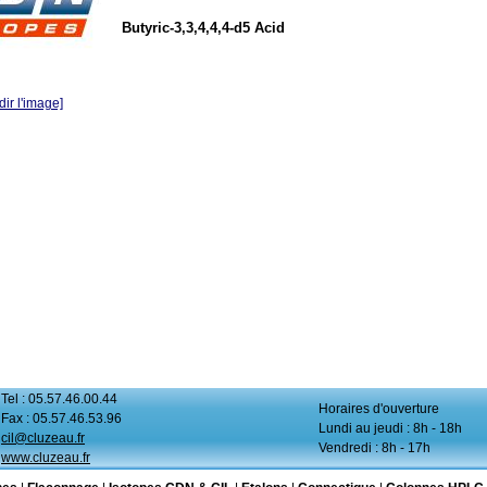
Butyric-3,3,4,4,4-d5 Acid
ir l'image]
Tel : 05.57.46.00.44
Horaires d'ouverture
Fax : 05.57.46.53.96
Lundi au jeudi : 8h - 18h
cil@cluzeau.fr
Vendredi : 8h - 17h
www.cluzeau.fr