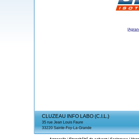
[Agrand
CLUZEAU INFO LABO (C.I.L.)
35 rue Jean Louis Faure
33220 Sainte-Foy-La-Grande