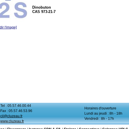
Dinobuton
CAS 973-21-7
ir l'image]
Tel : 05.57.46.00.44
Horaires d'ouverture
Fax : 05.57.46.53.96
Lundi au jeudi : 8h - 18h
cil@cluzeau.fr
Vendredi : 8h - 17h
www.cluzeau.fr