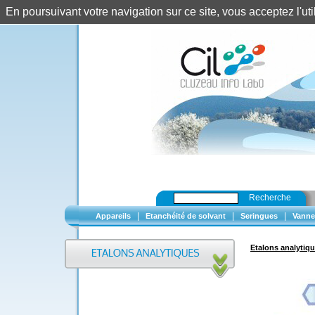
En poursuivant votre navigation sur ce site, vous acceptez l'u
Recherche
|
|
|
Appareils
Etanchéité de solvant
Seringues
Vanne
Etalons analytiq