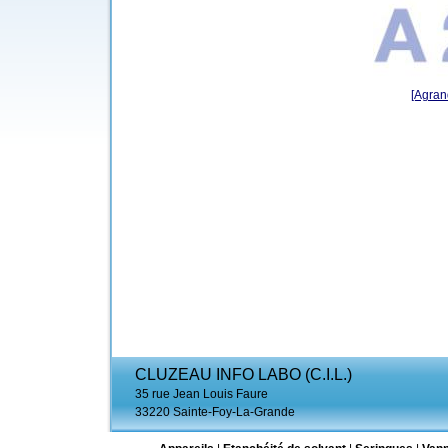
[Agrand
CLUZEAU INFO LABO (C.I.L.)
35 rue Jean Louis Faure
33220 Sainte-Foy-La-Grande