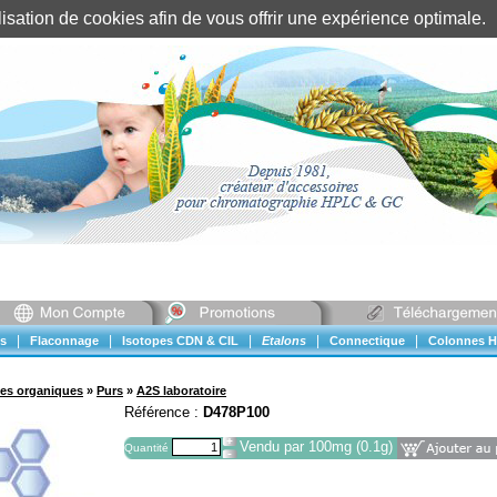
tilisation de cookies afin de vous offrir une expérience optimal
Identification client
||
Mon compte
|
|
|
|
|
s
Flaconnage
Isotopes CDN & CIL
Etalons
Connectique
Colonnes H
ues organiques
»
Purs
»
A2S laboratoire
Référence :
D478P100
Vendu par 100mg (0.1g)
Quantité