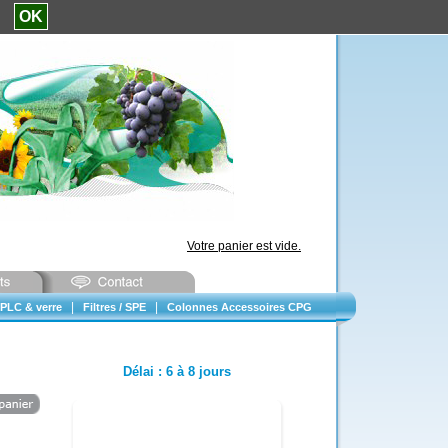
e.
OK
Votre panier est vide.
|
|
PLC & verre
Filtres / SPE
Colonnes Accessoires CPG
Délai
:
6 à 8 jours