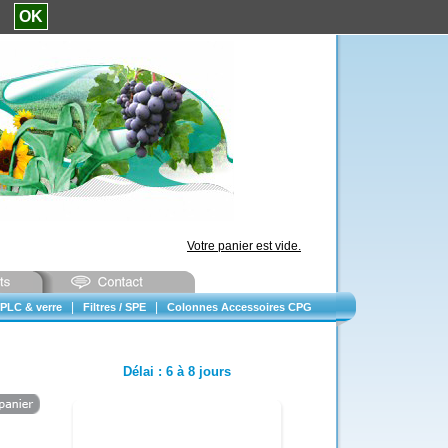
e.
OK
Votre panier est vide.
|
|
PLC & verre
Filtres / SPE
Colonnes Accessoires CPG
Délai
:
6 à 8 jours