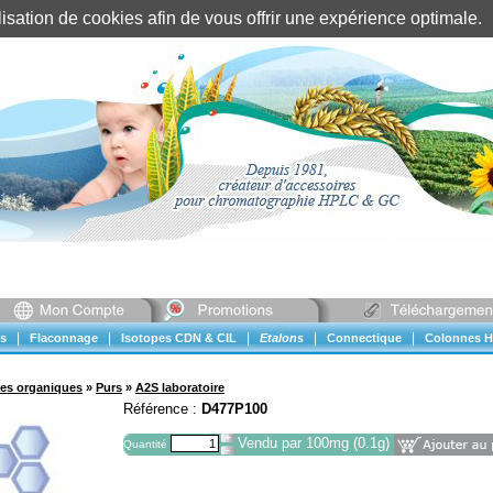
tilisation de cookies afin de vous offrir une expérience optimal
Identification client
||
Mon compte
|
|
|
|
|
s
Flaconnage
Isotopes CDN & CIL
Etalons
Connectique
Colonnes H
ues organiques
»
Purs
»
A2S laboratoire
Référence :
D477P100
Vendu par 100mg (0.1g)
Quantité