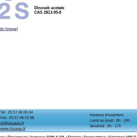
Dinoseb acetate
CAS 2813-95-8
ir l'image]
Tel : 05.57.46.00.44
Horaires d'ouverture
Fax : 05.57.46.53.96
Lundi au jeudi : 8h - 18h
cil@cluzeau.fr
Vendredi : 8h - 17h
www.cluzeau.fr