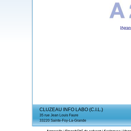
[Agrand
CLUZEAU INFO LABO (C.I.L.)
35 rue Jean Louis Faure
33220 Sainte-Foy-La-Grande