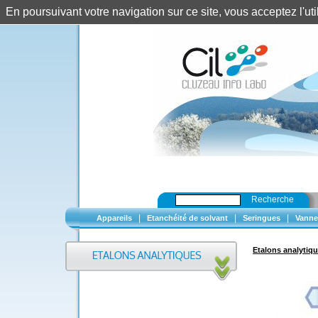
En poursuivant votre navigation sur ce site, vous acceptez l'u
Recherche
|
|
|
Appareils
Etanchéité de solvant
Seringues
Vanne
Etalons analytiq