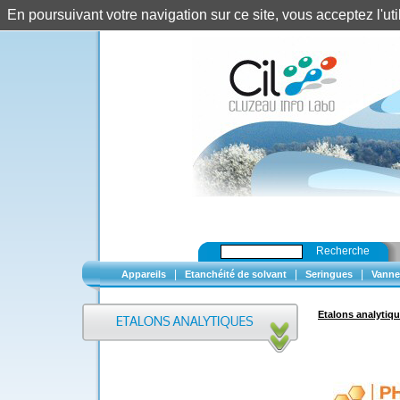
En poursuivant votre navigation sur ce site, vous acceptez l'u
Recherche
|
|
|
Appareils
Etanchéité de solvant
Seringues
Vanne
Etalons analytiq