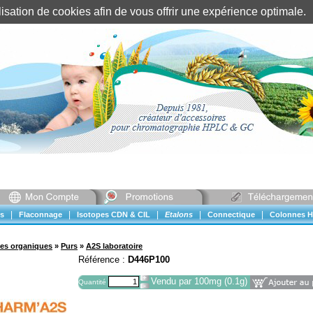
tilisation de cookies afin de vous offrir une expérience optimal
Identification client
||
Mon compte
|
|
|
|
|
s
Flaconnage
Isotopes CDN & CIL
Etalons
Connectique
Colonnes H
ues organiques
»
Purs
»
A2S laboratoire
Référence :
D446P100
Vendu par 100mg (0.1g)
Quantité