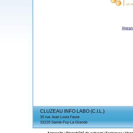
[Agrand
CLUZEAU INFO LABO (C.I.L.)
35 rue Jean Louis Faure
33220 Sainte-Foy-La-Grande