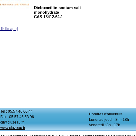
Dicloxacillin sodium salt
monohydrate
CAS 13412-64-1
ir l'image]
Tel : 05.57.46.00.44
Horaires d'ouverture
Fax : 05.57.46.53.96
Lundi au jeudi : 8h - 18h
cil@cluzeau.fr
Vendredi : 8h - 17h
www.cluzeau.fr