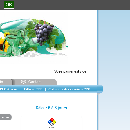
e.
OK
Votre panier est vide.
|
|
PLC & verre
Filtres / SPE
Colonnes Accessoires CPG
Délai
:
6 à 8 jours
MSDS