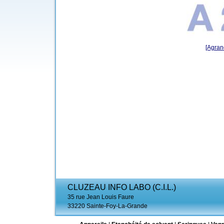
[Agrand
CLUZEAU INFO LABO (C.I.L.)
35 rue Jean Louis Faure
33220 Sainte-Foy-La-Grande