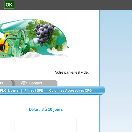
e.
OK
Votre panier est vide.
|
|
PLC & verre
Filtres / SPE
Colonnes Accessoires CPG
Délai
:
8 à 10 jours