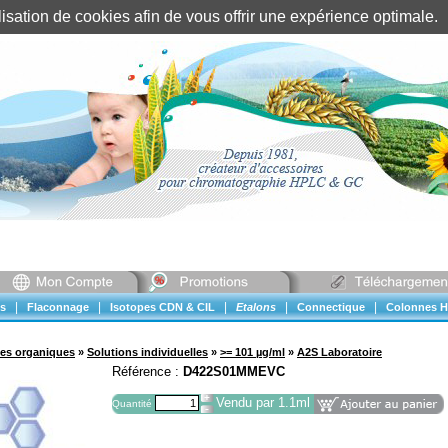
tilisation de cookies afin de vous offrir une expérience optimal
Identification client
||
Mon compte
|
|
|
|
|
s
Flaconnage
Isotopes CDN & CIL
Etalons
Connectique
Colonnes H
ues organiques
»
Solutions individuelles
»
>= 101 µg/ml
»
A2S Laboratoire
Référence :
D422S01MMEVC
Vendu par 1.1ml
Quantité