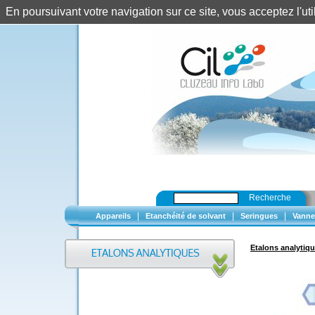
En poursuivant votre navigation sur ce site, vous acceptez l'u
Recherche
|
|
|
Appareils
Etanchéité de solvant
Seringues
Vanne
Etalons analytiq