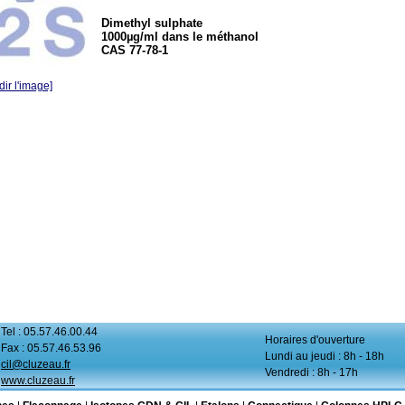
Dimethyl sulphate
1000µg/ml dans le méthanol
CAS 77-78-1
ir l'image]
Tel : 05.57.46.00.44
Horaires d'ouverture
Fax : 05.57.46.53.96
Lundi au jeudi : 8h - 18h
cil@cluzeau.fr
Vendredi : 8h - 17h
www.cluzeau.fr