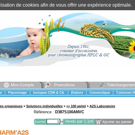
tilisation de cookies afin de vous offrir une expérience optimal
Identification client
||
Mon compte
|
|
|
|
|
s
Flaconnage
Isotopes CDN & CIL
Etalons
Connectique
Colonnes H
ues organiques
»
Solutions individuelles
»
<= 100 µg/ml
»
A2S Laboratoire
Référence :
D387S100ANVC
Vendu par 1.1ml
Quantité