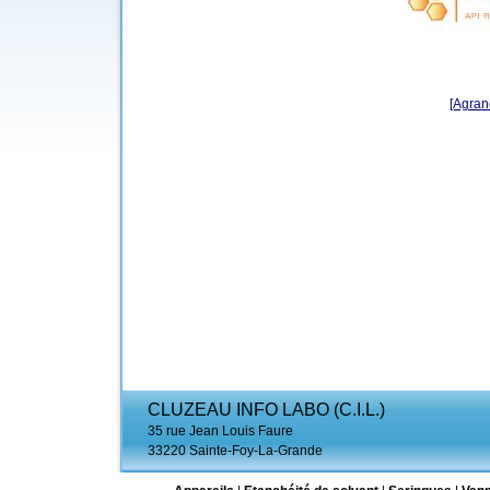
[Agrand
CLUZEAU INFO LABO (C.I.L.)
35 rue Jean Louis Faure
33220 Sainte-Foy-La-Grande