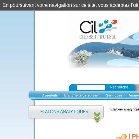
En poursuivant votre navigation sur ce site, vous acceptez l'u
Recherche
|
|
|
Appareils
Etanchéité de solvant
Seringues
Vanne
Etalons analytiq