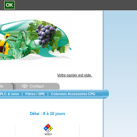
e.
OK
Votre panier est vide.
|
|
PLC & verre
Filtres / SPE
Colonnes Accessoires CPG
Délai
:
8 à 10 jours
MSDS