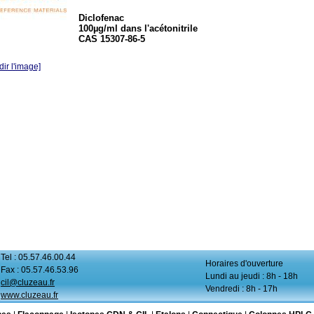
Diclofenac
100µg/ml dans l'acétonitrile
CAS 15307-86-5
ir l'image]
Tel : 05.57.46.00.44
Horaires d'ouverture
Fax : 05.57.46.53.96
Lundi au jeudi : 8h - 18h
cil@cluzeau.fr
Vendredi : 8h - 17h
www.cluzeau.fr