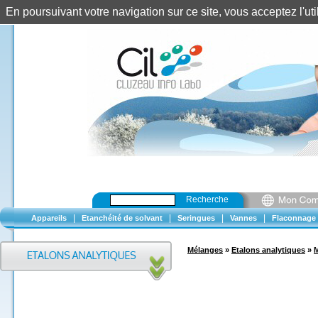
En poursuivant votre navigation sur ce site, vous acceptez l'u
Recherche
|
|
|
|
Appareils
Etanchéité de solvant
Seringues
Vannes
Flaconnage
Mélanges
»
Etalons analytiques
»