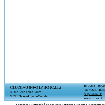
Tel : 05.57.46.00
CLUZEAU INFO LABO (C.I.L.)
Fax : 05.57.46.5
35 rue Jean Louis Faure
cil@cluzeau.fr
33220 Sainte-Foy-La-Grande
www.cluzeau.fr