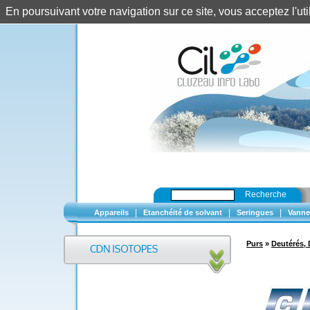
En poursuivant votre navigation sur ce site, vous acceptez l'u
Recherche
|
|
|
Appareils
Etanchéité de solvant
Seringues
Vanne
Purs
»
Deutérés, 