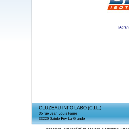
[Agrand
CLUZEAU INFO LABO (C.I.L.)
35 rue Jean Louis Faure
33220 Sainte-Foy-La-Grande