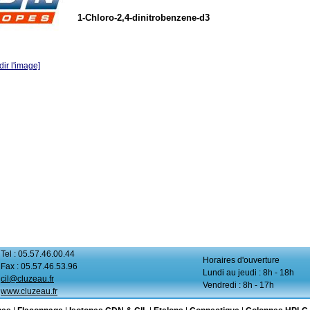
1-Chloro-2,4-dinitrobenzene-d3
ir l'image]
Tel : 05.57.46.00.44
Horaires d'ouverture
Fax : 05.57.46.53.96
Lundi au jeudi : 8h - 18h
cil@cluzeau.fr
Vendredi : 8h - 17h
www.cluzeau.fr