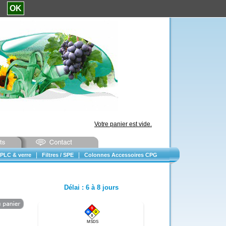
e.
OK
Votre panier est vide.
|
|
PLC & verre
Filtres / SPE
Colonnes Accessoires CPG
Délai
:
6 à 8 jours
MSDS