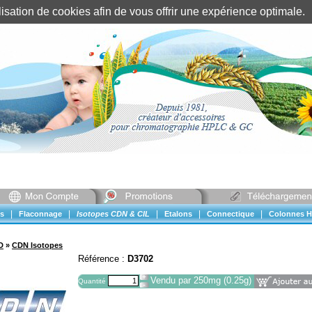
tilisation de cookies afin de vous offrir une expérience optimal
Identification client
||
Mon compte
|
|
|
|
|
s
Flaconnage
Isotopes CDN & CIL
Etalons
Connectique
Colonnes H
D
»
CDN Isotopes
Référence :
D3702
Vendu par 250mg (0.25g)
Quantité