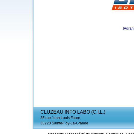
[Agrand
CLUZEAU INFO LABO (C.I.L.)
35 rue Jean Louis Faure
33220 Sainte-Foy-La-Grande