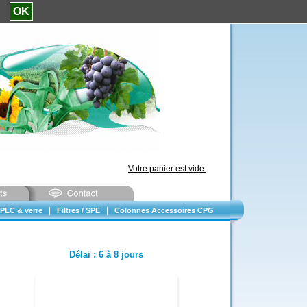
e.
OK
Votre panier est vide.
|
|
PLC & verre
Filtres / SPE
Colonnes Accessoires CPG
Délai
:
6 à 8 jours