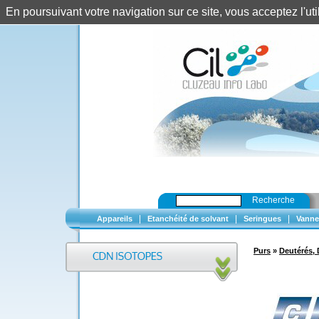
En poursuivant votre navigation sur ce site, vous acceptez l'u
Recherche
|
|
|
Appareils
Etanchéité de solvant
Seringues
Vanne
Purs
»
Deutérés, 