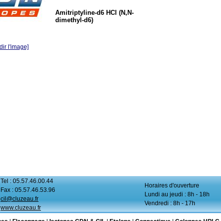
Amitriptyline-d6 HCl (N,N-
dimethyl-d6)
ir l'image]
Tel : 05.57.46.00.44
Horaires d'ouverture
Fax : 05.57.46.53.96
Lundi au jeudi : 8h - 18h
cil@cluzeau.fr
Vendredi : 8h - 17h
www.cluzeau.fr