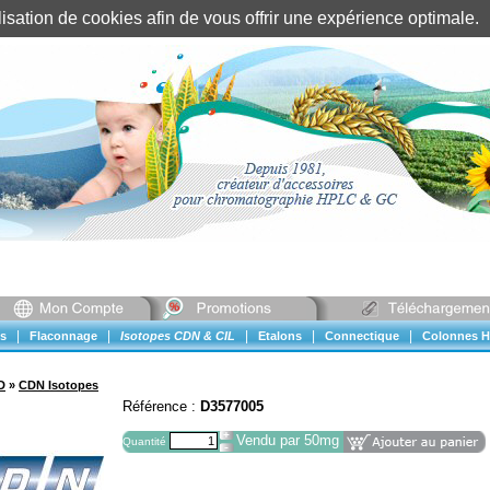
tilisation de cookies afin de vous offrir une expérience optimal
Identification client
||
Mon compte
|
|
|
|
|
s
Flaconnage
Isotopes CDN & CIL
Etalons
Connectique
Colonnes H
D
»
CDN Isotopes
Référence :
D3577005
Vendu par 50mg
Quantité